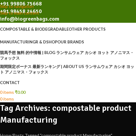
+91 99806 75668
Skip to navigation
+91 98458 24650
Skip to main content
info@biogreenbags.com
COMPOSTABLE & BIODEGRADABLE
OTHER PRODUCTS
MANUFACTURING
R & D
SHOP
OUR BRANDS
競馬予想 無料 的中情報 | BLOG ランサムウェア カシオ ヨット アノニマス・
フォックス
期間限定ボーナス 最新ランキング | ABOUT US ランサムウェア カシオ ヨッ
ト アノニマス・フォックス
CONTACT
0
items
₹
0.00
0
items
Tag Archives: compostable product
Manufacturing
Home
Posts Tagged "compostable product Manufacturing"