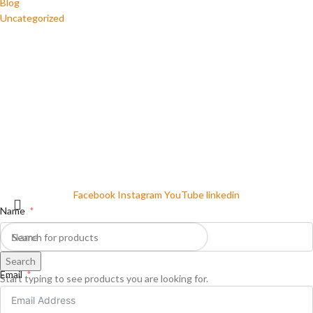
Blog
Uncategorized
Facebook
Instagram
YouTube
linkedin
Name
Search
Email
Start typing to see products you are looking for.