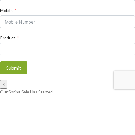
Mobile
Product
Submit
×
Our Spring Sale Has Started
You can see how this popup was set up in our step-by-step guide:
https://wppopupmaker.com/guides/auto-opening-announcement-
popups/
×
Shop